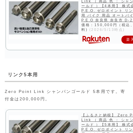
Link （ 商品 色 ： シャ
ールド ）【4本用】 株式
P.E.O. ゼロポイント リ
用 バイク 用品 オートバ
P.E.O 奈良県 奈良市 D-2
価格：150,000円（税込
料)
(2026/5/13時点)
楽
リンク5本用
Zero Point Link シャンパンゴールド 5本用です。寄
付金は200,000円。
【ふるさと納税】 Zero Po
Link （ 商品 色 ： シャ
ールド ）【5本用】 株式
P.E.O. ゼロポイント リ