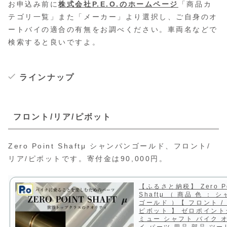
お申込み前に
株式会社P.E.O.のホームページ
「商品カ
テゴリ一覧」また「メーカー」より選択し、ご自身のオ
ートバイの適合の有無をお調べください。車両名などで
検索すると良いですよ。
ラインナップ
フロント/リア/ピボット
Zero Point Shaftμ シャンパンゴールド、フロント/
リア/ピボットです。寄付金は90,000円。
【ふるさと納税】 Zero Po
Shaftμ （ 商品 色 ： 
ゴールド ）【 フロント / 
ピボット 】 ゼロポイン
ミュー シャフト バイク 
イ パーツ 用品 部品 ツ