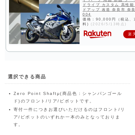
ドライブ カスタム 高性能
ドアップ 改造 奈良市 奈良
004
価格：90,000円（税込
料)
(2026/5/13時点)
楽
選択できる商品
Zero Point Shaftμ(商品色：シャンパンゴール
ド)のフロント/リア/ピボットです。
寄付一件につきお選びいただけるのはフロント/リ
ア/ピボットのいずれか一本のみとなっておりま
す。