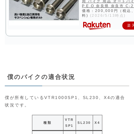
用 バイク 用品 オートバ
P.E.O 奈良県 奈良市 C-2
価格：200,000円（税込
料)
(2026/5/13時点)
楽
僕のバイクの適合状況
僕が所有しているVTR1000SP1、SL230、X4の適合
状況です。
VTR
種類
SL230
X4
SP1