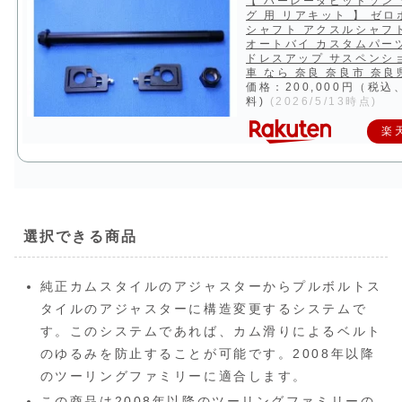
【 ハーレーダビッドソン
グ 用 リアキット 】 ゼ
シャフト アクスルシャフ
オートバイ カスタムパー
ドレスアップ サスペンシ
車 なら 奈良 奈良市 奈良県
価格：200,000円（税込
料)
(2026/5/13時点)
楽
選択できる商品
純正カムスタイルのアジャスターからプルボルトス
タイルのアジャスターに構造変更するシステムで
す。このシステムであれば、カム滑りによるベルト
のゆるみを防止することが可能です。2008年以降
のツーリングファミリーに適合します。
この商品は2008年以降のツーリングファミリーの