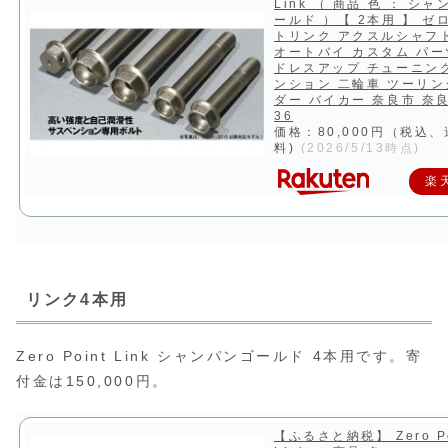
Link （ 商品 色 ： シャ
ールド ）【 2本用 】 ゼ
トリンク アクスルシャフ
オートバイ カスタム パー
ドレスアップ チューニン
ンション 二輪車 ツーリン
ダー バイカー 奈良市 奈良
36
価格：80,000円（税込
料)
(2026/5/13時点)
楽
リンク4本用
Zero Point Link シャンパンゴールド 4本用です。寄
付金は150,000円。
【ふるさと納税】 Zero Po