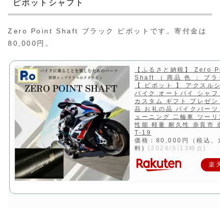
ピボットシャフト
Zero Point Shaft ブラック ピボットです。寄付金は
80,000円。
【ふるさと納税】 Zero Po
Shaft （ 商品 色 ： ブ
【 ピボット 】 アクスル
バイク オートバイ シャフ
カスタム ギフト プレゼン
品 お礼の品 バイクパーツ
ューニング 二輪車 ツーリ
性能 軽量 耐久性 奈良市
T-19
価格：80,000円（税込
料)
(2026/5/13時点)
楽