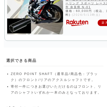
ーリング スポーツ レース
市 奈良県 N-01
価格：60,000円（税込
料)
(2026/5/13時点)
楽
選択できる商品
ZERO POINT SHAFT（通常品/商品色：ブラッ
ク）のフロント/リアのアクスルシャフトです。
寄付一件につきお選びいただけるのはフロント、リ
アのシャフトいずれか一本のみとなっております。