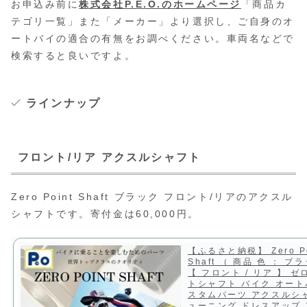
お申込み前に
株式会社P.E.O.のホームページ
「商品カ
テゴリ一覧」また「メーカー」より選択し、ご自身のオ
ートバイの適合の有無をお調べください。車両名などで
検索すると良いですよ。
ラインナップ
フロント/リア アクスルシャフト
Zero Point Shaft ブラック フロント/リアのアクスル
シャフトです。寄付金は60,000円。
【ふるさと納税】 Zero Po
Shaft （ 商品 色 ： ブ
【 フロント / リア 】 
トシャフト バイク オート
スタムパーツ アクスルシ
ューニング ドレスアップ 