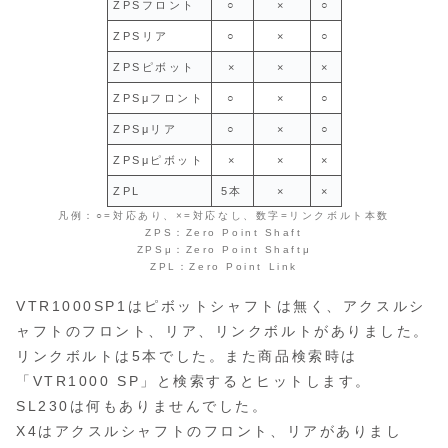
ZPSフロント
○
×
○
ZPSリア
○
×
○
ZPSピボット
×
×
×
ZPSμフロント
○
×
○
ZPSμリア
○
×
○
ZPSμピボット
×
×
×
ZPL
5本
×
×
凡例：○=対応あり、×=対応なし、数字=リンクボルト本数
ZPS：Zero Point Shaft
ZPSμ：Zero Point Shaftμ
ZPL：Zero Point Link
VTR1000SP1はピボットシャフトは無く、アクスルシ
ャフトのフロント、リア、リンクボルトがありました。
リンクボルトは5本でした。また商品検索時は
「VTR1000 SP」と検索するとヒットします。
SL230は何もありませんでした。
X4はアクスルシャフトのフロント、リアがありまし