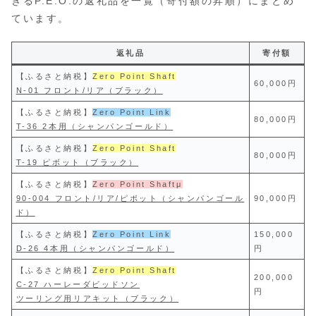
きるP.E.O.の返礼品を一覧（寄付額の昇順）にまとめ
ています。
返礼品
寄付額
【ふるさと納税】
Zero Point Shaft
60,000円
N-01 フロント/リア（ブラック）
【ふるさと納税】
Zero Point Link
80,000円
T-36 2本用（シャンパンゴールド）
【ふるさと納税】
Zero Point Shaft
80,000円
T-19 ピボット（ブラック）
【ふるさと納税】
Zero Point Shaftμ
90-004 フロント/リア/ピボット（シャンパンゴール
90,000円
ド）
【ふるさと納税】
Zero Point Link
150,000
D-26 4本用（シャンパンゴールド）
円
【ふるさと納税】
Zero Point Shaft
200,000
C-27 ハーレーダビッドソン
円
ツーリング用リアキット（ブラック）