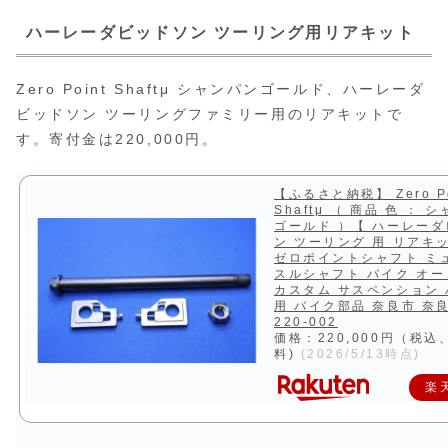
ハーレーダビッドソン ツーリング用リアキット
Zero Point Shaftμ シャンパンゴールド、ハーレーダ
ビッドソン ツーリングファミリー用のリアキットで
す。寄付金は220,000円。
【ふるさと納税】 Zero Po
Shaftμ （ 商品 色 ： 
ゴールド ）【 ハーレー
ン ツーリング 用 リアキ
ゼロポイントシャフト ミ
スルシャフト バイク オ
カスタム サスペンション
用 バイク部品 奈良市 奈
220-002
価格：220,000円（税込
料)
(2026/5/13時点)
楽