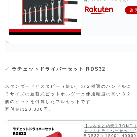
料)
(2026/6/20時点)
楽
ラチェットドライバーセット RDS32
スタンダードとスタビー（短い）の２種類のハンドルに
３サイズの差替式ビットホルダーと使用頻度の高い３２
個のビットを付属したフルセットです。
寄付金は28,000円。
【ふるさと納税】TONE 
ェットドライバーセット (
RDS32 ) 15001-4000