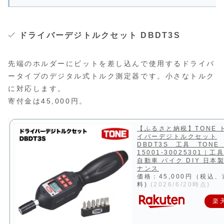
ドライバーデジトルクセット DBDT3S
先端のホルダーにビットを差し込んで使用するドライバ
ータイプのデジタル式トルク測定器です。小さなトルク
に対応します。
寄付金は45,000円。
【ふるさと納税】TONE 
イバーデジトルクセット
DBDT3S 工具 TONE
15001-30025301｜工
自動車 バイク DIY 日本
ナンス
価格：45,000円（税込
料)
(2026/6/20時点)
楽