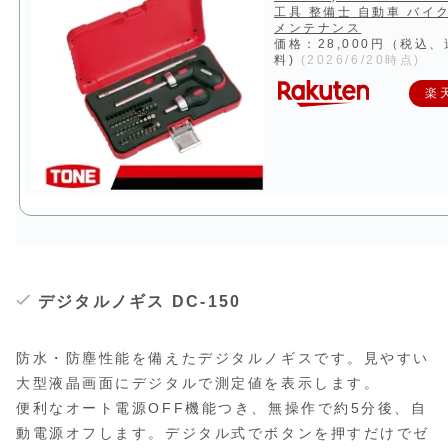
工具 整備士 自動車 バイク
メンテナンス
価格：28,000円（税込
料)
(2026/6/20時点)
楽
デジタルノギス DC-150
防水・防塵性能を備えたデジタルノギスです。見やすい
大型液晶画面にデジタルで測定値を表示します。
便利なオート電源OFF機能つき、無操作で約5分後、自
動電源オフします。デジタル式でボタンを押すだけでゼ