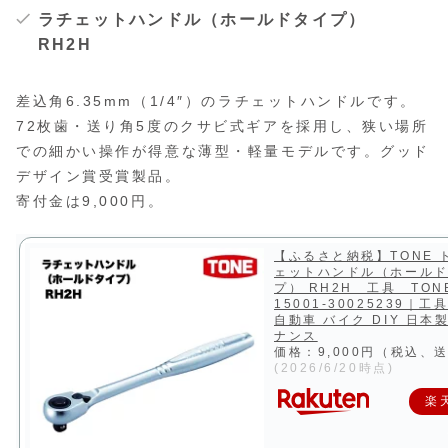
ラチェットハンドル（ホールドタイプ）
RH2H
差込角6.35mm（1/4″）のラチェットハンドルです。
72枚歯・送り角5度のクサビ式ギアを採用し、狭い場所
での細かい操作が得意な薄型・軽量モデルです。グッド
デザイン賞受賞製品。
寄付金は9,000円。
【ふるさと納税】TONE 
ェットハンドル（ホール
プ） RH2H 工具 TO
15001-30025239｜工
自動車 バイク DIY 日本
ナンス
価格：9,000円（税込、
(2026/6/20時点)
楽