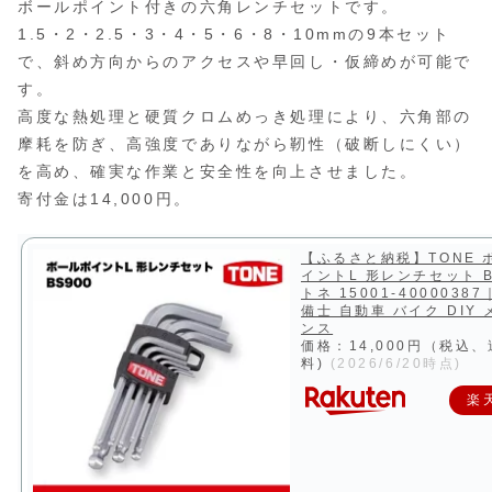
ボールポイント付きの六角レンチセットです。
1.5・2・2.5・3・4・5・6・8・10mmの9本セット
で、斜め方向からのアクセスや早回し・仮締めが可能で
す。
高度な熱処理と硬質クロムめっき処理により、六角部の
摩耗を防ぎ、高強度でありながら靭性（破断しにくい）
を高め、確実な作業と安全性を向上させました。
寄付金は14,000円。
【ふるさと納税】TONE 
イントL 形レンチセット B
トネ 15001-4000038
備士 自動車 バイク DIY
ンス
価格：14,000円（税込
料)
(2026/6/20時点)
楽