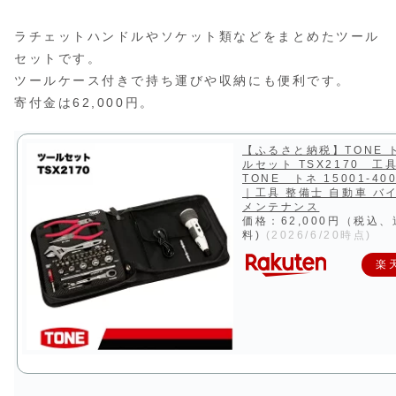
ラチェットハンドルやソケット類などをまとめたツール
セットです。
ツールケース付きで持ち運びや収納にも便利です。
寄付金は62,000円。
【ふるさと納税】TONE 
ルセット TSX2170 
TONE トネ 15001-400
｜工具 整備士 自動車 バイ
メンテナンス
価格：62,000円（税込
料)
(2026/6/20時点)
楽