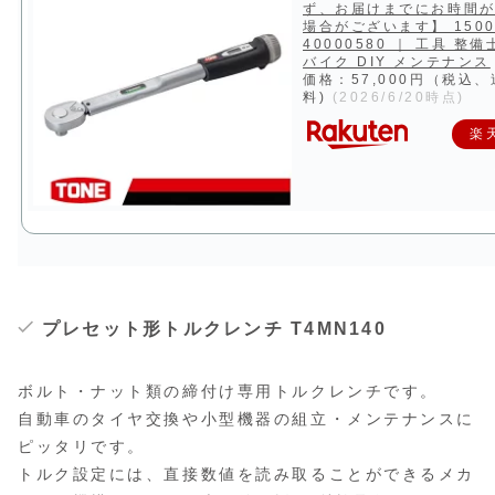
ず、お届けまでにお時間
場合がございます】 1500
40000580 ｜ 工具 整
バイク DIY メンテナンス
価格：57,000円（税込
料)
(2026/6/20時点)
楽
プレセット形トルクレンチ T4MN140
ボルト・ナット類の締付け専用トルクレンチです。
自動車のタイヤ交換や小型機器の組立・メンテナンスに
ピッタリです。
トルク設定には、直接数値を読み取ることができるメカ