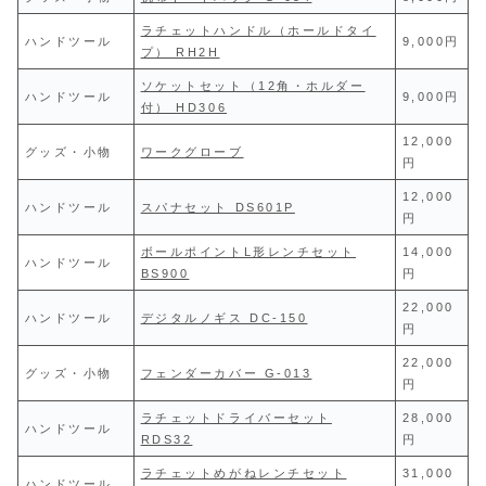
ラチェットハンドル（ホールドタイ
ハンドツール
9,000円
プ） RH2H
ソケットセット（12角・ホルダー
ハンドツール
9,000円
付） HD306
12,000
グッズ・小物
ワークグローブ
円
12,000
ハンドツール
スパナセット DS601P
円
ボールポイントL形レンチセット
14,000
ハンドツール
BS900
円
22,000
ハンドツール
デジタルノギス DC-150
円
22,000
グッズ・小物
フェンダーカバー G-013
円
ラチェットドライバーセット
28,000
ハンドツール
RDS32
円
ラチェットめがねレンチセット
31,000
ハンドツール