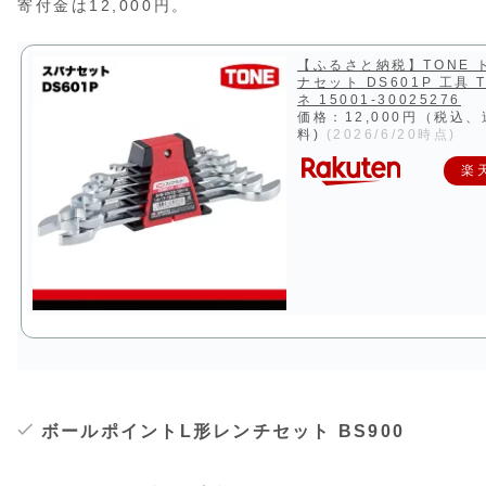
寄付金は12,000円。
【ふるさと納税】TONE 
ナセット DS601P 工具 
ネ 15001-30025276
価格：12,000円（税込
料)
(2026/6/20時点)
楽
ボールポイントL形レンチセット BS900