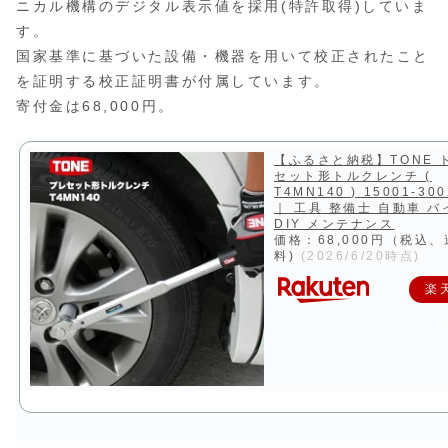
ニカル機構のデジタル表示値を採用(特許取得)していま
す。
国家基準に基づいた設備・機器を用いて校正されたこと
を証明する校正証明書が付属しています。
寄付金は68,000円。
【ふるさと納税】TONE 
セット形トルクレンチ (
T4MN140 ) 15001-30
｜ 工具 整備士 自動車 バ
DIY メンテナンス
価格：68,000円（税込
料)
(2026/6/20時点)
楽