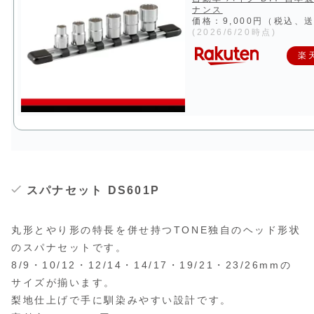
ナンス
価格：9,000円（税込、
(2026/6/20時点)
楽
スパナセット DS601P
丸形とやり形の特長を併せ持つTONE独自のヘッド形状
のスパナセットです。
8/9・10/12・12/14・14/17・19/21・23/26mmの
サイズが揃います。
梨地仕上げで手に馴染みやすい設計です。