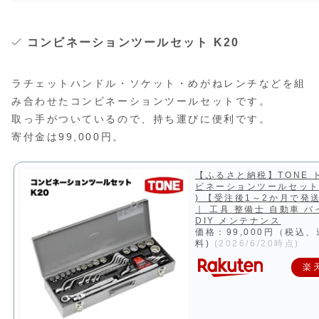
コンビネーションツールセット K20
ラチェットハンドル・ソケット・めがねレンチなどを組
み合わせたコンビネーションツールセットです。
取っ手がついているので、持ち運びに便利です。
寄付金は99,000円。
【ふるさと納税】TONE 
ビネーションツールセット (
) 【受注後1～2か月で発
｜ 工具 整備士 自動車 バ
DIY メンテナンス
価格：99,000円（税込
料)
(2026/6/20時点)
楽