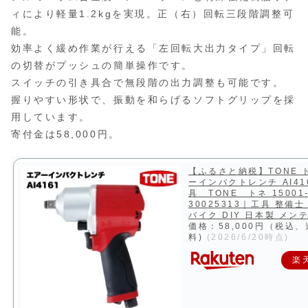
ィにより軽量1.2kgを実現。正（右）回転三段階調整可
能。
効率よく緩め作業が行える「左回転大出力タイプ」回転
の切替がプッシュの簡単操作です。
スイッチの引き具合で無段階の出力調整も可能です。
握りやすい形状で、振動を和らげるソフトグリップを採
用しています。
寄付金は58,000円。
【ふるさと納税】TONE 
ーインパクトレンチ AI41
具 TONE トネ 15001
30025313｜工具 整備士
バイク DIY 日本製 メン
価格：58,000円（税込
料)
(2026/6/20時点)
楽