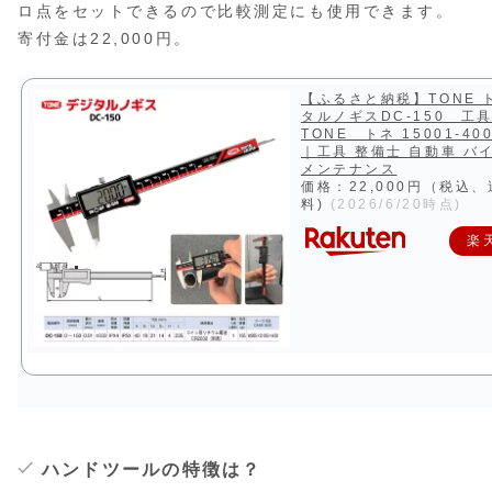
ロ点をセットできるので比較測定にも使用できます。
寄付金は22,000円。
【ふるさと納税】TONE 
タルノギスDC-150 
TONE トネ 15001-400
｜工具 整備士 自動車 バイ
メンテナンス
価格：22,000円（税込
料)
(2026/6/20時点)
楽
ハンドツールの特徴は？