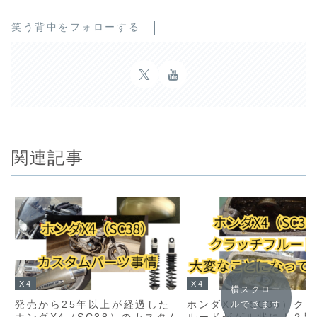
笑う背中をフォローする
関連記事
X4
X4
横スクロー
発売から25年以上が経過した
ホンダX4（SC38）ク
ルできます
ホンダX4（SC38）のカスタム
ルードがゲル状に！？緊