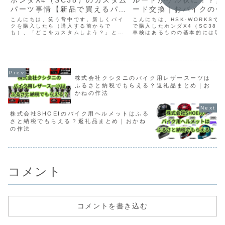
パーツ事情【新品で買えるパー
ード交換｜おバイクの作
ツまとめ】｜おバイクの作法
こんにちは、笑う背中です。新しくバイ
こんにちは、HSK-WORKSで
クを購入したら（購入する前からで
で購入したホンダX4（SC38
も）、「どこをカスタムしよう？」とワ
車検はあるものの基本的には現
クワクしますよね。そこで、現行車種で
あることは承知しています。今
はなく、発売から25年以上経つバイクで
備・カスタム計画を立てるため
も、定番のマフラーやサスペンション、
ものメカさんの所に相談しに行
電装系など、現在入手できる...
緊急対応が必要な状...
株式会社クシタニのバイク用レザースーツは
ふるさと納税でもらえる？返礼品まとめ｜お
かねの作法
株式会社SHOEIのバイク用ヘルメットはふる
さと納税でもらえる？返礼品まとめ｜おかね
の作法
コメント
コメントを書き込む