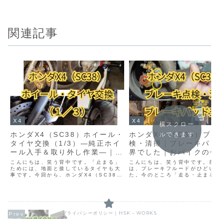
関連記事
X4
X4
横スクロー
ホンダX4（SC38）ホイール・
ホンダX4（SC38）ブ
ルできます
タイヤ交換（1/3）―純正ホイ
検・清掃｜ブレーキパッ
ール入手＆取り外し作業―｜お
界でした｜おバイクの作
バイクの作法
こんにちは、笑う背中です。「止まる」
こんにちは、笑う背中です。前
ためには、地面と接しているタイヤも大
は、ブレーキフルードがひどい
事です。今回から、ホンダX4（SC38）
た。今のところ「走る・止まる
のホイール・タイヤ交換作業を始めま
る」はできていますが、今後安
す。運よくきれいな純正ホイールも入手
るためにも、掃除しながら点検
できたので、まずは前後ホイールの取り
前回記事はこちらまずは「止ま
外しから作業開始です。...
のブレーキ周りを点検・清掃...
プライバシーポリシー｜HSK－WORKS