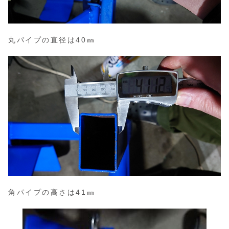
丸パイプの直径は40㎜
角パイプの高さは41㎜