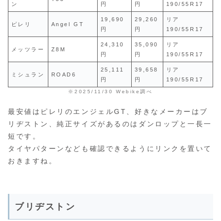
ン
円
円
190/55R17
19,690
29,260
リア
ピレリ
Angel GT
円
円
190/55R17
24,310
35,090
リア
メッツラー
Z8M
円
円
190/55R17
25,111
39,658
リア
ミシュラン
ROAD6
円
円
190/55R17
※2025/11/30 Webike調べ
最安値はピレリのエンジェルGT、好きなメーカーはブ
リヂストン、純正サイズがあるのはダンロップと一長一
短です。
タイヤパターンなども確認できるようにリンクを置いて
おきますね。
ブリヂストン