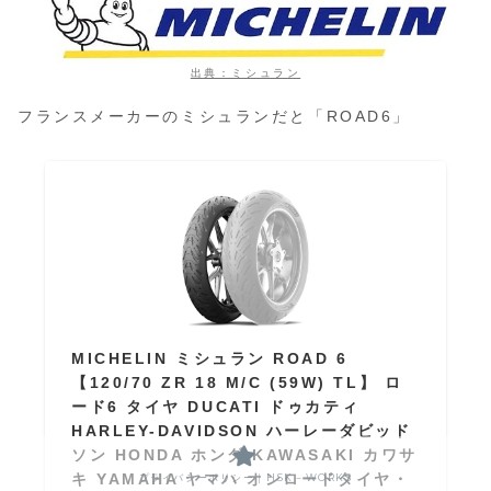
出典：ミシュラン
フランスメーカーのミシュランだと「ROAD6」
MICHELIN ミシュラン ROAD 6
【120/70 ZR 18 M/C (59W) TL】 ロ
ード6 タイヤ DUCATI ドゥカティ
HARLEY-DAVIDSON ハーレーダビッド
ソン HONDA ホンダ KAWASAKI カワサ
キ YAMAHA ヤマハ オンロードタイヤ・
プライバシーポリシー｜HSK－WORKS