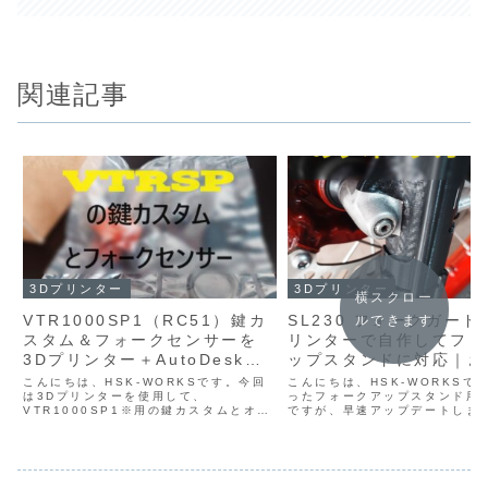
関連記事
3Dプリンター
3Dプリンター
横スクロー
VTR1000SP1（RC51）鍵カ
SL230 フォークガード
ルできます
スタム＆フォークセンサーを
リンターで自作してフォ
3Dプリンター＋AutoDesk
ップスタンドに対応｜お
Fusionで自作｜おバイクの作
の作法
こんにちは、HSK-WORKSです。今回
こんにちは、HSK-WORKSで
法
は3Dプリンターを使用して、
ったフォークアップスタンド用
VTR1000SP1※用の鍵カスタムとオリ
ですが、早速アップデートしま
ジナルフォークセンサーを自作しそれぞ
法「２つの機能が１つになって
れ取付・使用レビューを行いました。
ォークガード】SL230【フォ
※VTR1000SP1は海外ではRC51、
スタンドコネクタ】スポンサー
RVT1000Rと...
ォークガードとは...