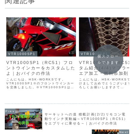
関連記事
VTR1000SP1
VTR1000SP1
横スクロー
VTR1000SP1（RC51）フロ
VTR1000SP1（RC5
ルできます
ントウインカーをカスタムした
タム紹介(4/4)マフラー
よ｜おバイクの作法
エア加工・燃料添加剤｜
クの作法
こんにちは、HSK-WORKSです。
こんにちは、HSK-WORKSで
VTR1000SP1※のフロントウインカー
けましておめでとうございます
を交換しました。※VTR1000SP1は海
ろしくお願いしますさて
外ではRC51、RVT1000Rとも呼ばれ、
VTR1000SP1※のカスタム
型式はSC45です。お作法「一歩進んで
最終回です。お正月番組に飽き
二歩下がる～♪」【電球】ウインカー
てってください。※VTR1000
【L...
外ではRC51、RVT...
サーキットへの道 積載計画(2/2)リモコン電
動ウインチ実動編～VTR1000SP1（RC51）
をエブリィに乗せる～｜おバイクの作法