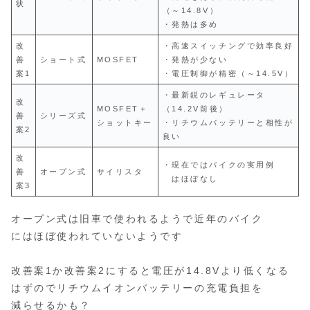
状
（～14.8V）
・発熱は多め
改
・高速スイッチングで効率良好
善
ショート式
MOSFET
・発熱が少ない
案1
・電圧制御が精密（～14.5V）
・最新鋭のレギュレータ
改
MOSFET＋
（14.2V前後）
善
シリーズ式
ショットキー
・リチウムバッテリーと相性が
案2
良い
改
・現在ではバイクの実用例
善
オープン式
サイリスタ
はほぼなし
案3
オープン式は旧車で使われるようで近年のバイク
にはほぼ使われていないようです
改善案1か改善案2にすると電圧が14.8Vより低くなる
はずのでリチウムイオンバッテリーの充電負担を
減らせるかも？