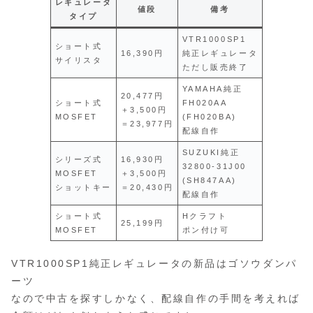
レギュレータ
値段
備考
タイプ
VTR1000SP1
ショート式
16,390円
純正レギュレータ
サイリスタ
ただし販売終了
YAMAHA純正
20,477円
ショート式
FH020AA
＋3,500円
MOSFET
(FH020BA)
＝23,977円
配線自作
SUZUKI純正
シリーズ式
16,930円
32800-31J00
MOSFET
＋3,500円
(SH847AA)
ショットキー
＝20,430円
配線自作
ショート式
Hクラフト
25,199円
MOSFET
ポン付け可
VTR1000SP1純正レギュレータの新品はゴソウダンパ
ーツ
なので中古を探すしかなく、配線自作の手間を考えれば