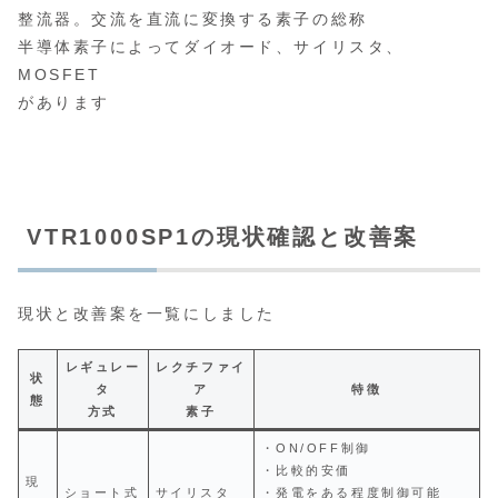
整流器。交流を直流に変換する素子の総称
半導体素子によってダイオード、サイリスタ、
MOSFET
があります
VTR1000SP1の現状確認と改善案
現状と改善案を一覧にしました
レギュレー
レクチファイ
状
タ
ア
特徴
態
方式
素子
・ON/OFF制御
・比較的安価
現
ショート式
サイリスタ
・発電をある程度制御可能