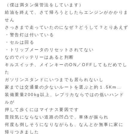
（僕は満タン保管法をしています）
給油を終えて、さて帰ろうとしたらエンジンがかかりま
せん
さっきまで走っていたのになぜ？どうして？とりあえず
・警告灯は付いている
・セルは回る
・トリップメータのリセットされてない
なのでバッテリーはあると判断
キルスイッチ、メインキーのON／OFFしてもだめでし
た
ガソリンスタンドにいつまでも居られないし
家までは交通量の少ないルートを選ぶと約１.5Km…
装備重量200kg以上、レプリカならではの低いハンド
ルが
押して歩くにはマイナス要因です
普段気にならない道路の凹凸で、車体が振られ
何度も倒しそうになりながらも、なんとか無事に家に
帰りつきました