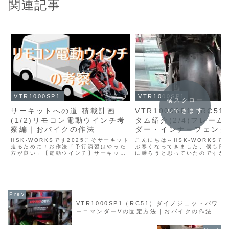
関連記事
VTR1000SP1
VTR1000SP1
横スクロー
サーキットへの道 積載計画
VTR1000SP1（RC5
ルできます
(1/2)リモコン電動ウインチ考
タム紹介(2/4)フレーム
察編｜おバイクの作法
ダー・インナーフェンダ
プロケガード・スタンド
HSK-WORKSです2025こそサーキット
こんにちは～HSK-WORKSで
走るために！お作法「予行演習はやった
ク・フェンダーレス・テ
ぶ寒くなってきました、僕も日
方が良い」【電動ウインチ】サーキット
に乗ろうと思っていたのですが
ンプ｜おバイクの作法
への道【リモコン】サーキットへの道僕
念しました。ちょっとでも暖か
が考えているサーキットへの道には以下
れば乗りたいのですけどね。そ
の問題を解決する必要があります・ツナ
VTR1000SP1※カスタム紹
ギが着れる体重に...
す。※VTR10...
VTR1000SP1（RC51）ダイノジェットパワ
ーコマンダーVの固定方法｜おバイクの作法