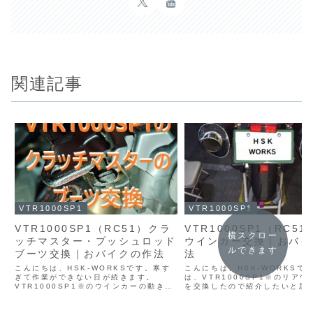
関連記事
VTR1000SP1
VTR1000SP1
VTR1000SP1（RC51）クラ
VTR1000SP1（RC5
横スクロー
ッチマスター・プッシュロッド
ウインカー交換｜おバイ
ルできます
ブーツ交換｜おバイクの作法
法
こんにちは、HSK-WORKSです。寒す
こんにちは、HSK-WORKSで
ぎて作業ができない日が続きます。
は、VTR1000SP1※のリア
VTR1000SP1※のウインカーの動きが
を交換したので紹介したいと思
渋いので、掃除してたらプッシュロッド
時間ありましたら見てってくだ
のブーツがボロボロでした。
※VTR1000SP1は海外ではRC